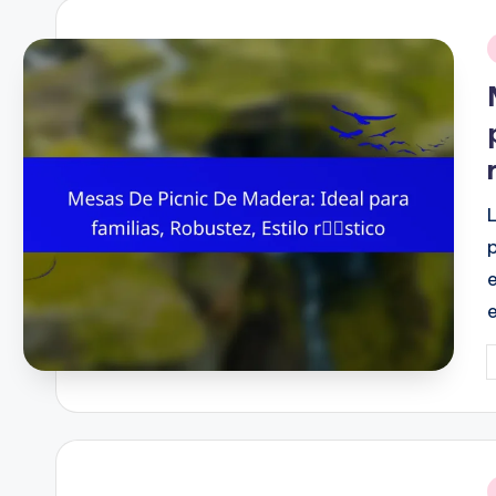
i
P
b