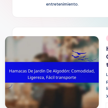
entretenimiento.
i
l
P