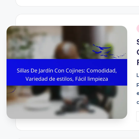
i
P
b