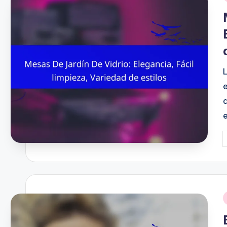
i
a
P
b
i