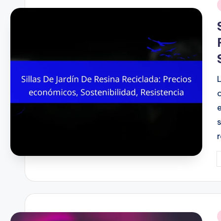
i
P
b