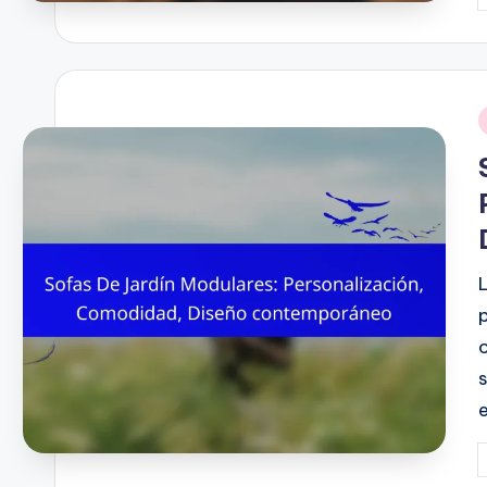
b
i
P
b