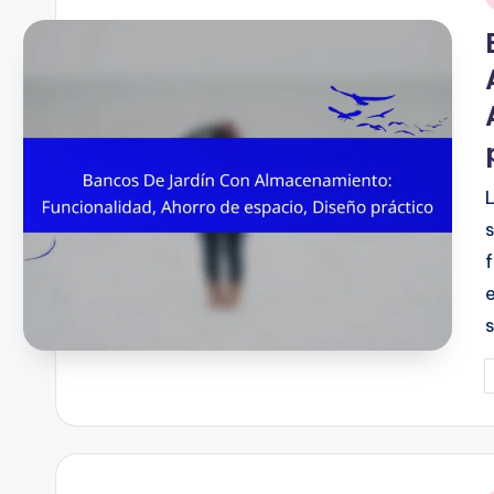
i
P
b