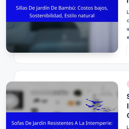
P
b
i