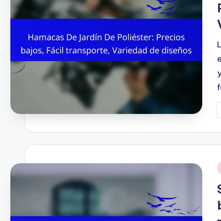
y
P
b
i