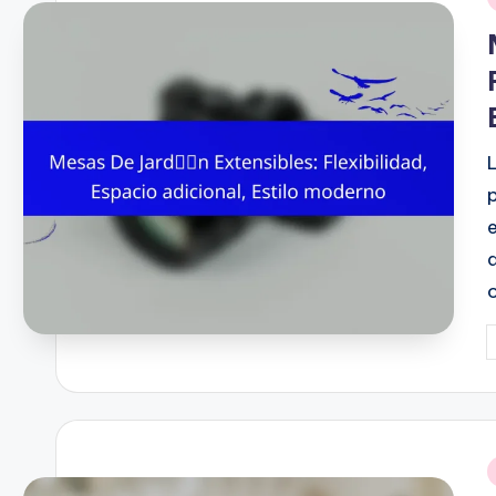
i
P
b