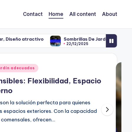
Contact
Home
All content
About
tivo
Sombrillas De Jardín Grandes: Protección sol
22/12/2025
jardín adecuados
sibles: Flexibilidad, Espacio
erno
 son la solución perfecta para quienes
sus espacios exteriores. Con la capacidad
e comensales, ofrecen…