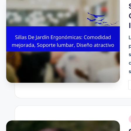
i
P
b
i