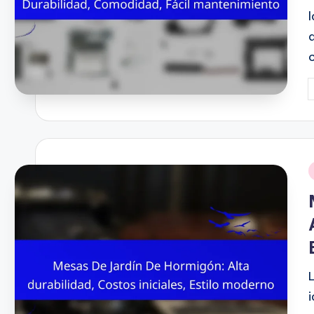
P
b
i