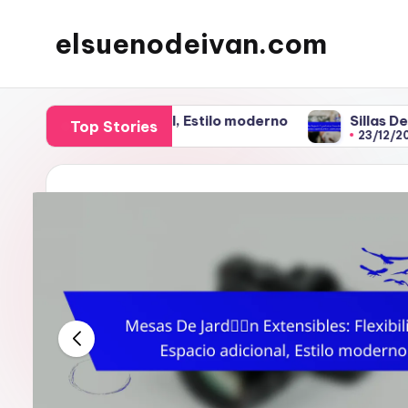
elsuenodeivan.com
Skip
to
content
o adicional, Estilo moderno
Sillas De Jardín Ergon
Top Stories
23/12/2025