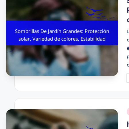
P
b
i