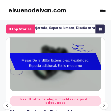
elsuenodeivan.com
Skip
to
content
Comodidad mejorada, Soporte lumbar, Diseño atractivo
Sombr
Top Stories
22/1
Posted
Resultados de elegir muebles de jardín
adecuados
in