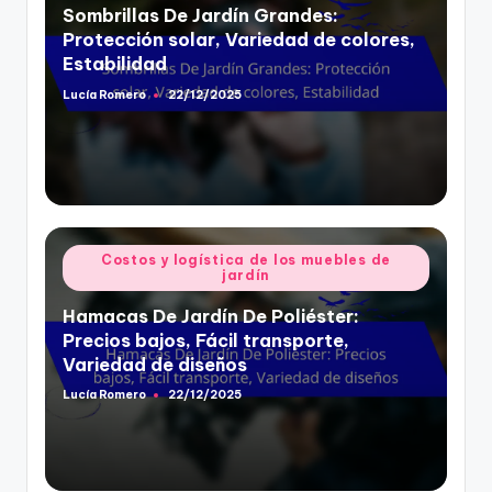
Sombrillas De Jardín Grandes:
Protección solar, Variedad de colores,
Estabilidad
Lucía Romero
22/12/2025
Posted
by
Posted
Costos y logística de los muebles de
jardín
in
Hamacas De Jardín De Poliéster:
Precios bajos, Fácil transporte,
Variedad de diseños
Lucía Romero
22/12/2025
Posted
by