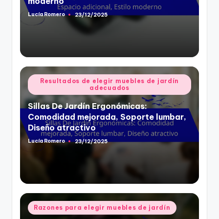
moderno
Lucía Romero
23/12/2025
Posted
by
Posted
Resultados de elegir muebles de jardín
adecuados
in
Sillas De Jardín Ergonómicas:
Comodidad mejorada, Soporte lumbar,
Diseño atractivo
Lucía Romero
23/12/2025
Posted
by
Posted
Razones para elegir muebles de jardín
in