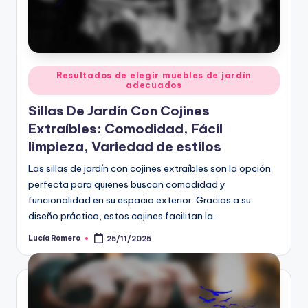
Posted
Resultados de elegir muebles de jardín
adecuados
in
Sillas De Jardín Con Cojines
Extraíbles: Comodidad, Fácil
limpieza, Variedad de estilos
Las sillas de jardín con cojines extraíbles son la opción
perfecta para quienes buscan comodidad y
funcionalidad en su espacio exterior. Gracias a su
diseño práctico, estos cojines facilitan la…
Lucía Romero
25/11/2025
Posted
by