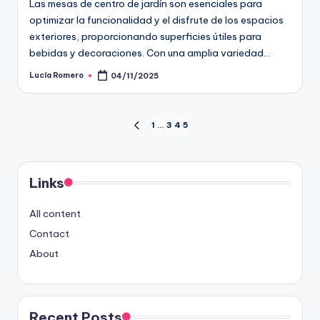
Las mesas de centro de jardín son esenciales para
optimizar la funcionalidad y el disfrute de los espacios
exteriores, proporcionando superficies útiles para
bebidas y decoraciones. Con una amplia variedad…
Lucía Romero
04/11/2025
Posted
by
Posts
1
…
3
4
5
PREVIOUS
PAGE
pagination
Links
All content
Contact
About
Recent Posts